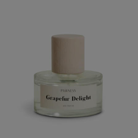
op
klant
waardering
en