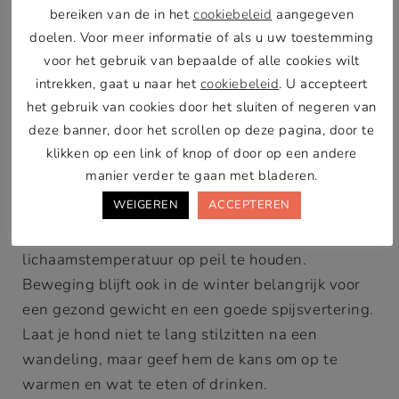
bereiken van de in het
cookiebeleid
aangegeven
of stijve spieren. Bij twijfel: zoek een warme plek
doelen. Voor meer informatie of als u uw toestemming
op en raadpleeg de dierenarts.
voor het gebruik van bepaalde of alle cookies wilt
intrekken, gaat u naar het
cookiebeleid
. U accepteert
Extra voeding en beweging in de
het gebruik van cookies door het sluiten of negeren van
winter
deze banner, door het scrollen op deze pagina, door te
klikken op een link of knop of door op een andere
Sommige honden hebben in de winter extra
manier verder te gaan met bladeren.
voeding nodig, vooral als ze veel buiten zijn of
WEIGEREN
ACCEPTEREN
veel bewegen. Extra voeding zorgt voor
voldoende energie en helpt de
lichaamstemperatuur op peil te houden.
Beweging blijft ook in de winter belangrijk voor
een gezond gewicht en een goede spijsvertering.
Laat je hond niet te lang stilzitten na een
wandeling, maar geef hem de kans om op te
warmen en wat te eten of drinken.