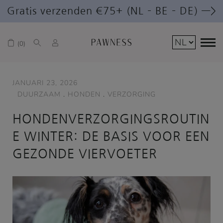
Gratis verzenden €75+ (NL – BE – DE) —>
0
JANUARI 23, 2026
DUURZAAM
.
HONDEN
.
VERZORGING
HONDENVERZORGINGSROUTIN
E WINTER: DE BASIS VOOR EEN
GEZONDE VIERVOETER