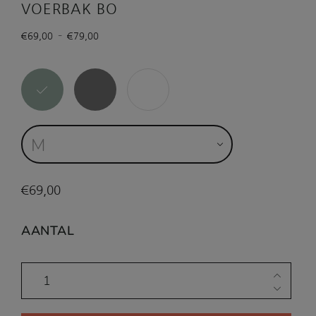
5.00
op
VOERBAK BO
5
gebaseerd
Prijsklasse:
-
op
klant
€
69,00
€
79,00
waarderi
€69,00
ngen
tot
€79,00
M
€
69,00
AANTAL
Keramieken
anti-
schrok