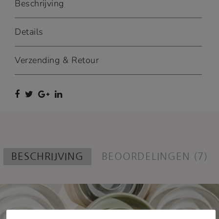
Beschrijving
Details
Verzending & Retour
BESCHRIJVING
BEOORDELINGEN (7)