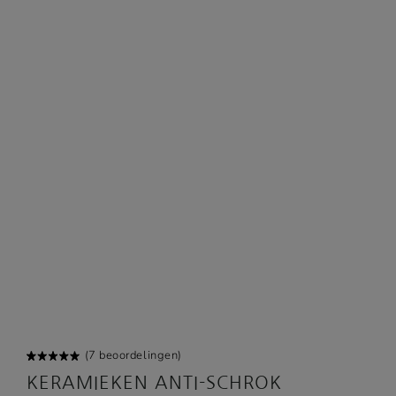
(
7
beoordelingen)
Gewaard
5
KERAMIEKEN ANTI-SCHROK
eerd