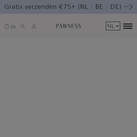
Gratis verzenden €75+ (NL – BE – DE) —>
0