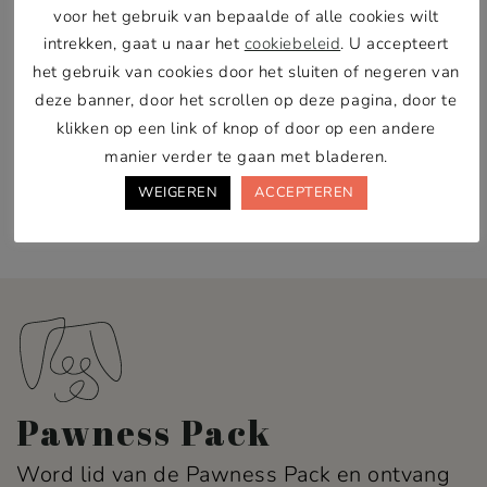
en we nemen zo snel mogelijk contact met je op.
voor het gebruik van bepaalde of alle cookies wilt
intrekken, gaat u naar het
cookiebeleid
. U accepteert
Pawness – Denise Crombag
het gebruik van cookies door het sluiten of negeren van
Hobbelrade 132, 6176 CJ Spaubeek (dit is geen
deze banner, door het scrollen op deze pagina, door te
klikken op een link of knop of door op een andere
bezoekadres)
manier verder te gaan met bladeren.
KVK – nr: 63448459
WEIGEREN
ACCEPTEREN
BTW-nr: op aanvraag
Pawness Pack
Word lid van de Pawness Pack en ontvang