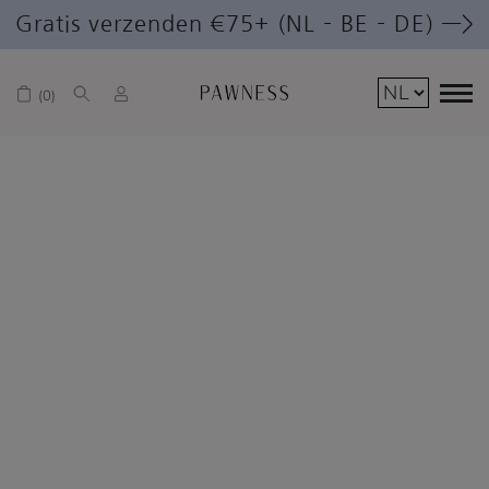
Gratis verzenden €75+ (NL – BE – DE) —>
0