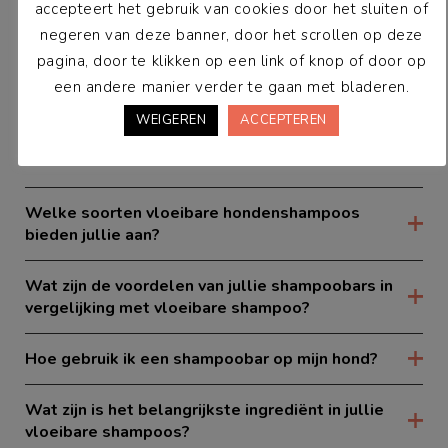
accepteert het gebruik van cookies door het sluiten of
hondenkoekpot het beste?
negeren van deze banner, door het scrollen op deze
pagina, door te klikken op een link of knop of door op
Waar worden de keramieken hondenkoekpotten
gemaakt?
een andere manier verder te gaan met bladeren.
WEIGEREN
ACCEPTEREN
Hondenvachtverzorging
Welke soorten vloeibare hondenshampoos
bieden jullie aan?
Wat zijn de voordelen van jullie shampoobars in
vergelijking met vloeibare shampoo?
Hoe gebruik ik een shampoobar op mijn hond?
Wat zijn is het belangrijkste ingrediënt in jullie
vloeibare shampoos?