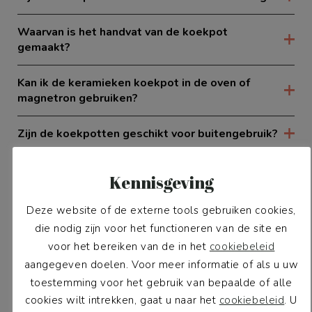
Waarvan is het handvat van de koekpot
gemaakt?
Kan ik de keramieken koekpot in de oven of
magnetron gebruiken?
Zijn de koekpotten geschikt voor buitengebruik?
Wat zijn de afmetingen van de keramieken
Kennisgeving
hondenkoekpot?
Deze website of de externe tools gebruiken cookies,
Zijn de koekpotten veilig voor voedselopslag?
die nodig zijn voor het functioneren van de site en
voor het bereiken van de in het
cookiebeleid
Waarom zijn er oneffenheden in het ontwerp van
aangegeven doelen. Voor meer informatie of als u uw
de koekpot?
toestemming voor het gebruik van bepaalde of alle
cookies wilt intrekken, gaat u naar het
cookiebeleid
. U
Hoe onderhoud ik de keramieken