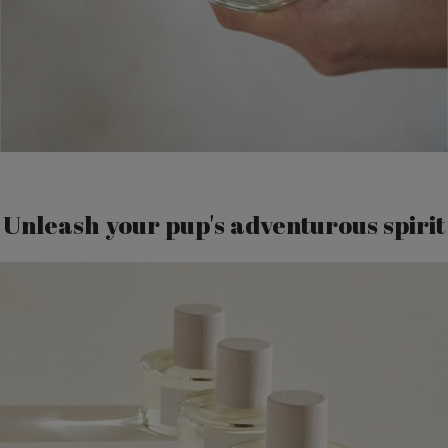
Unleash your pup's adventurous spirit