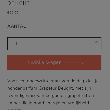
5.00
op
DELIGHT
5
gebaseerd
op
klant
€
29,00
waarderi
ngen
AANTAL
Hondenparfum
Grapefur
Delight
In winkelwagen
quantity
Voor een opgewekte start van de dag kies je
hondenparfum Grapefur Delight, met zijn
levendige mix van bergamot, grapefruit en
amber die je hond energie en vrolijkheid