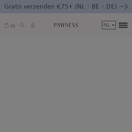
Gratis verzenden €75+ (NL – BE – DE) —>
0