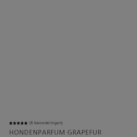
(
6
beoordelingen)
Gewaard
3
HONDENPARFUM GRAPEFUR
eerd