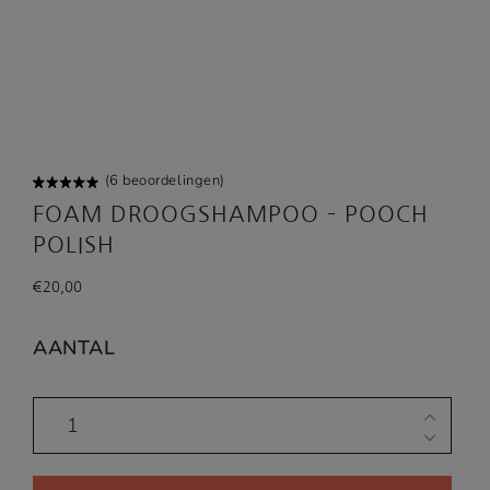
(
6
beoordelingen)
Gewaard
6
FOAM DROOGSHAMPOO – POOCH
eerd
5.00
op
POLISH
5
gebaseerd
op
klant
€
20,00
waarderi
ngen
AANTAL
Foam
Droogshampoo
-