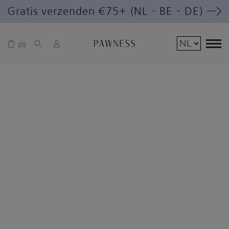
Gratis verzenden €75+ (NL – BE – DE) —>
0