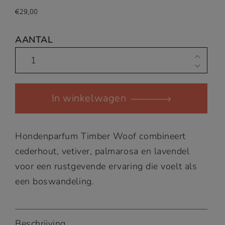
5.00
op
5
€
29,00
gebaseerd
op
klant
waarderi
ng
AANTAL
Hondenparfum
Timber
Woof
In winkelwagen
quantity
Hondenparfum Timber Woof combineert
cederhout, vetiver, palmarosa en lavendel
voor een rustgevende ervaring die voelt als
een boswandeling.
Beschrijving