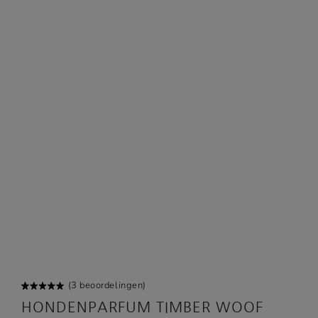
(
3
beoordelingen)
Gewaard
1
HONDENPARFUM TIMBER WOOF
eerd