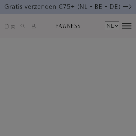
Gratis verzenden €75+ (NL – BE – DE) —>
0