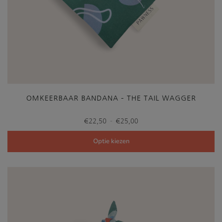
OMKEERBAAR BANDANA – THE TAIL WAGGER
Prijsklasse:
-
€
22,50
€
25,00
€22,50
tot
Optie kiezen
€25,00