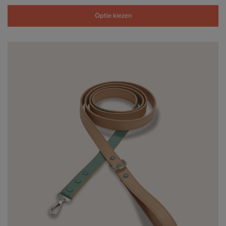
€49,00
tot
Optie kiezen
€55,00