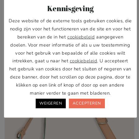
Kennisgeving
Prijsklasse:
-
€
22,50
€
25,00
€22,50
Deze website of de externe tools gebruiken cookies, die
tot
Optie kiezen
€25,00
nodig zijn voor het functioneren van de site en voor het
bereiken van de in het
cookiebeleid
aangegeven
Verstelbare lengte
doelen. Voor meer informatie of als u uw toestemming
voor het gebruik van bepaalde of alle cookies wilt
intrekken, gaat u naar het
cookiebeleid
. U accepteert
het gebruik van cookies door het sluiten of negeren van
deze banner, door het scrollen op deze pagina, door te
klikken op een link of knop of door op een andere
manier verder te gaan met bladeren.
WEIGEREN
ACCEPTEREN