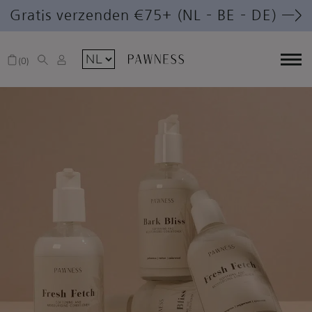
Gratis verzenden €75+ (NL – BE – DE) —>
0