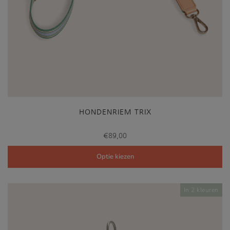
HONDENRIEM TRIX
€
89,00
Optie kiezen
In 2 kleuren