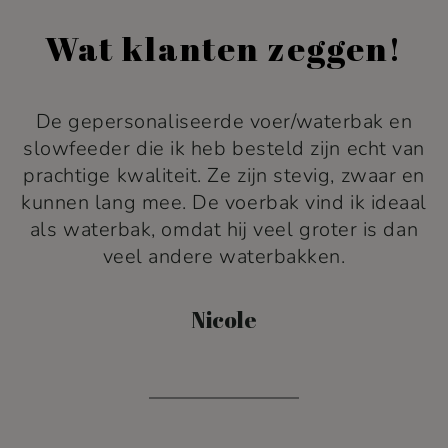
Wat klanten zeggen!
n helemaal weg van de
De gepersonalis
rinkbakken! De kwaliteit
slowfeeder die ik
 prachtig, de bakken zijn
prachtige kwalitei
m en handgemaakt. Moos
kunnen lang mee. 
 met deze prachtige nieuwe
als waterbak, omd
En ze zijn ook nog eens
veel and
erior-proof!
Lenne