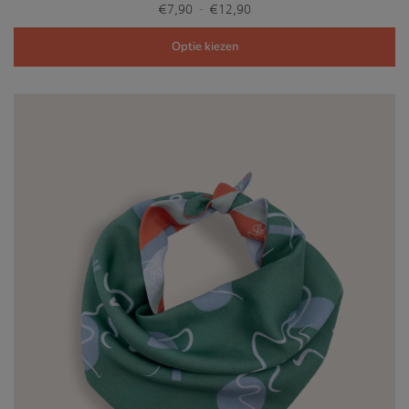
Prijsklasse:
-
€
7,90
€
12,90
€7,90
tot
Optie kiezen
€12,90