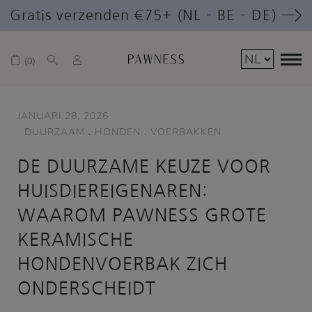
Gratis verzenden €75+ (NL – BE – DE) —>
0
JANUARI 28, 2026
DUURZAAM
.
HONDEN
.
VOERBAKKEN
DE DUURZAME KEUZE VOOR
HUISDIEREIGENAREN:
WAAROM PAWNESS GROTE
KERAMISCHE
HONDENVOERBAK ZICH
ONDERSCHEIDT