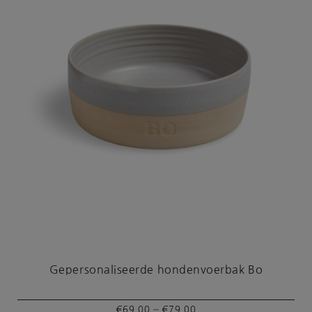
Gepersonaliseerde hondenvoerbak Bo
Prijsklasse:
–
€
69,00
€
79,00