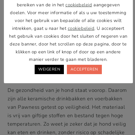
volledig recyclebaar.
bereiken van de in het
cookiebeleid
aangegeven
doelen. Voor meer informatie of als u uw toestemming
Duurzaamheid betekent ook dat we altijd een
voor het gebruik van bepaalde of alle cookies wilt
ruime voorraad aanhouden, zodat je nooit lang
intrekken, gaat u naar het
cookiebeleid
. U accepteert
hoeft te wachten op jouw favoriete product.
het gebruik van cookies door het sluiten of negeren van
Bovendien zijn alle producten getest op
deze banner, door het scrollen op deze pagina, door te
veiligheid en kwaliteit, zodat je met een gerust
klikken op een link of knop of door op een andere
manier verder te gaan met bladeren.
hart kunt kiezen voor Pawness.
WEIGEREN
ACCEPTEREN
Veiligheid en gezondheid voorop
De gezondheid van je hond staat voorop. Daarom
zijn alle keramische drinkbakken en voerbakken
van Pawness getest op veiligheid. Het materiaal
is vrij van giftige stoffen en bestand tegen hoge
temperaturen. Zo weet je zeker dat je hond veilig
kan eten en drinken, zonder risico op schadelijke