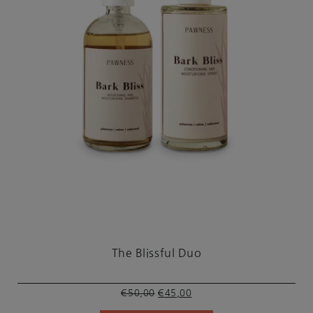
The Blissful Duo
Oorspronkelijke
Huidige
€
50,00
€
45,00
prijs
prijs