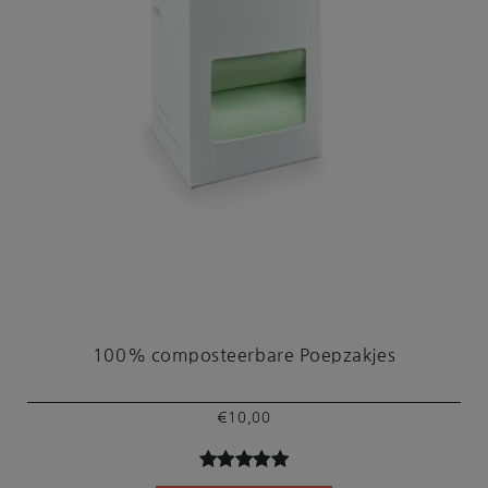
100% composteerbare Poepzakjes
€
10,00
Gewaardeer
4