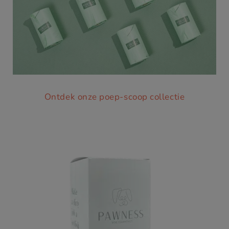
Ontdek onze poep-scoop collectie