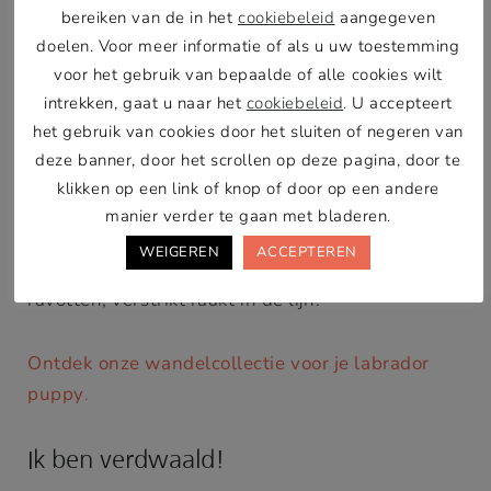
bereiken van de in het
cookiebeleid
aangegeven
8. Hondenriem voor labrador
doelen. Voor meer informatie of als u uw toestemming
puppy
voor het gebruik van bepaalde of alle cookies wilt
intrekken, gaat u naar het
cookiebeleid
. U accepteert
Bij het kiezen van een riem voor je labrador
het gebruik van cookies door het sluiten of negeren van
puppy is het belangrijk dat je er eentje kiest die
deze banner, door het scrollen op deze pagina, door te
past bij het formaat van je hond. Zorg dat deze in
klikken op een link of knop of door op een andere
het begin niet te lang en zwaar is. Je labrador
manier verder te gaan met bladeren.
puppy moet nog leren lopen aan de lijn en je wilt
WEIGEREN
ACCEPTEREN
voorkomen dat je kleine pluizenbol, tijdens het
ravotten, verstrikt raakt in de lijn.
Ontdek onze wandelcollectie voor je labrador
puppy
.
Ik ben verdwaald!