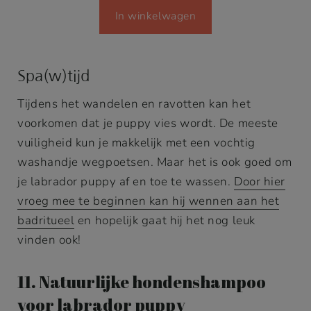
In winkelwagen
d
5.00
op
5
gebaseerd
op
klant
Spa(w)tijd
waardering
Tijdens het wandelen en ravotten kan het
en
voorkomen dat je puppy vies wordt. De meeste
vuiligheid kun je makkelijk met een vochtig
washandje wegpoetsen. Maar het is ook goed om
je labrador puppy af en toe te wassen.
Door hier
vroeg mee te beginnen kan hij wennen aan het
badritueel
en hopelijk gaat hij het nog leuk
vinden ook!
11. Natuurlijke hondenshampoo
voor labrador puppy