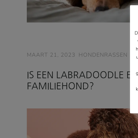
D
MAART 21, 2023
HONDENRASSEN
IS EEN LABRADOODLE EE
FAMILIEHOND?