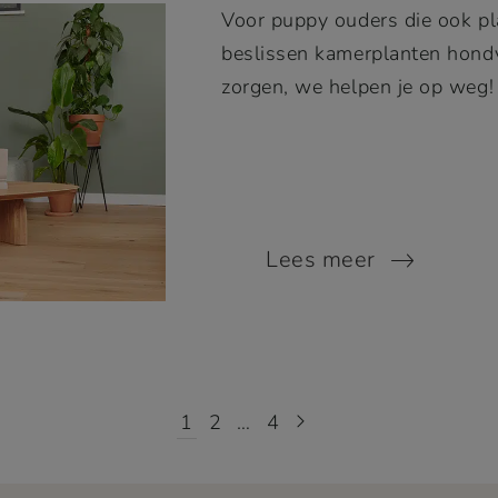
Voor puppy ouders die ook pla
beslissen kamerplanten hondv
zorgen, we helpen je op weg!
Lees meer
1
2
…
4