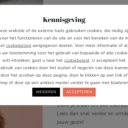
Lees meer
Kennisgeving
eze website of de externe tools gebruiken cookies, die nodig zi
voor het functioneren van de site en voor het bereiken van de i
het
cookiebeleid
aangegeven doelen. Voor meer informatie of al
u uw toestemming voor het gebruik van bepaalde of alle cookie
wilt intrekken, gaat u naar het
cookiebeleid
. U accepteert het
gebruik van cookies door het sluiten of negeren van deze banner
N GESCHIKTE
door het scrollen op deze pagina, door te klikken op een link of
knop of door op een andere manier verder te gaan met bladeren
WEIGEREN
ACCEPTEREN
Denk je eraan om een Labrado
Lees dan snel verder en ontde
jouw gezin!