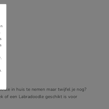
jn
n
s
s
,
.
odle in huis te nemen maar twijfel je nog?
k of een Labradoodle geschikt is voor