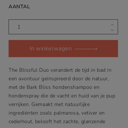
was:
is:
AANTAL
€50,00.
€45,00.
The
Blissful
Duo
In winkelwagen
quantity
The Blissful Duo verandert de tijd in bad in
een avontuur geïnspireerd door de natuur,
met de Bark Bliss hondenshampoo en
hondenspray die de vacht en huid van je pup
verrijken. Gemaakt met natuurlijke
ingrediënten zoals palmarosa, vetiver en
cederhout, belooft het zachte, glanzende