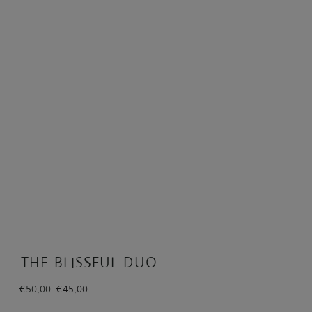
THE BLISSFUL DUO
Oorspronkelijke
Huidige
€
50,00
€
45,00
prijs
prijs