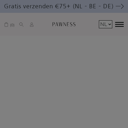
Gratis verzenden €75+ (NL – BE – DE) —>
0