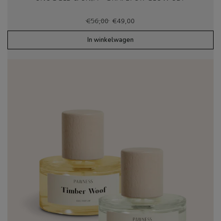
Oorspronkelijke
Huidige
€
56,00
€
49,00
prijs
prijs
was:
is:
In winkelwagen
€56,00.
€49,00.