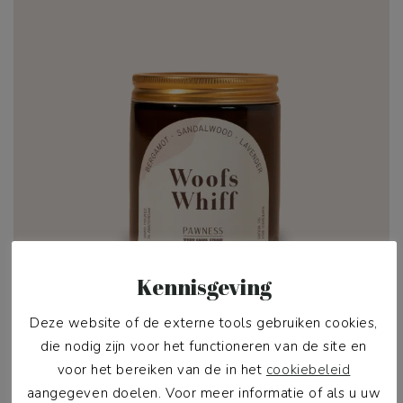
Kennisgeving
Deze website of de externe tools gebruiken cookies,
die nodig zijn voor het functioneren van de site en
voor het bereiken van de in het
cookiebeleid
aangegeven doelen. Voor meer informatie of als u uw
GEURKAARS WOOFS WHIFF