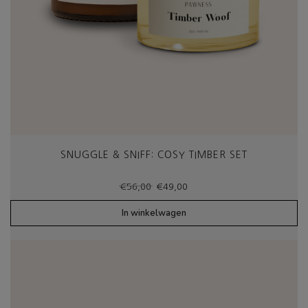
SNUGGLE & SNIFF: COSY TIMBER SET
Oorspronkelijke
Huidige
€
56,00
€
49,00
prijs
prijs
was:
is:
In winkelwagen
€56,00.
€49,00.