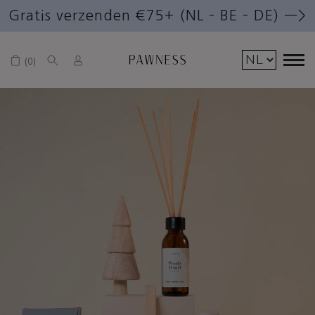
Gratis verzenden €75+ (NL – BE – DE) —>
0