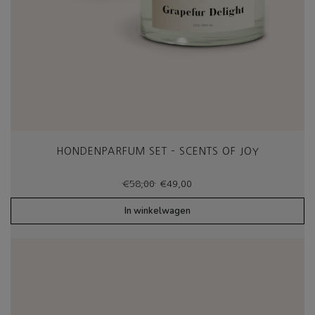
HONDENPARFUM SET – SCENTS OF JOY
Oorspronkelijke
Huidige
€
58,00
€
49,00
prijs
prijs
was:
is:
In winkelwagen
€58,00.
€49,00.