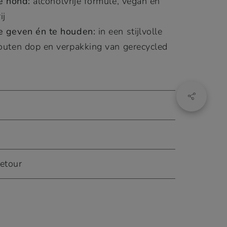
je hond:
alcoholvrije formule, vegan en
ij
e geven én te houden:
in een stijlvolle
outen dop en verpakking van gerecycled
etour