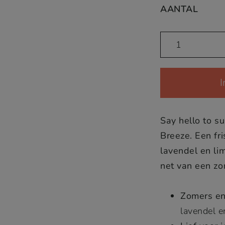
AANTAL
Hondenparfum
Barkgamot
Breeze
quantity
Say hello to 
Breeze. Een fri
lavendel en lim
net van een z
Zomers en
lavendel e