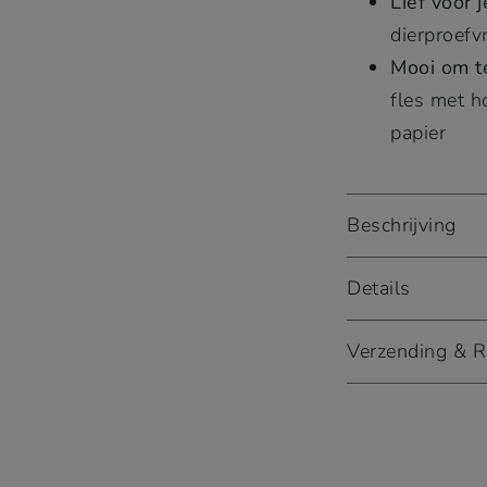
Lief voor 
dierproefvr
Mooi om t
fles met h
papier
Beschrijving
Details
Verzending & R