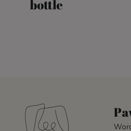
bottle
Pa
Word