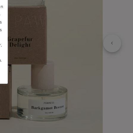
jn
n
s
s
,
.