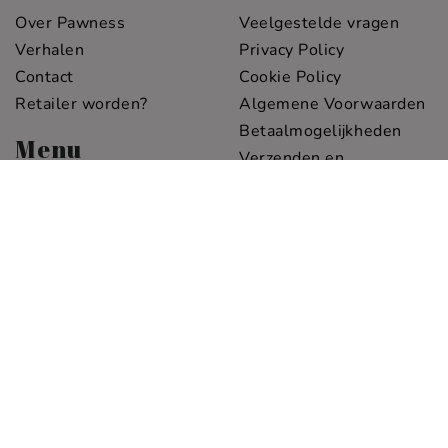
Over Pawness
Veelgestelde vragen
Verhalen
Privacy Policy
Contact
Cookie Policy
Retailer worden?
Algemene Voorwaarden
Betaalmogelijkheden
Menu
Verzenden en
retourneren
Home
Disclaimer
Shop
Klachten
Sets
Pawness
Bij Pawness combineren
we stijlvol design met
duurzaamheid. Onze
elegante honden
essentials zijn
milieuvriendelijk en
verfijnd. Meer ontdekken?