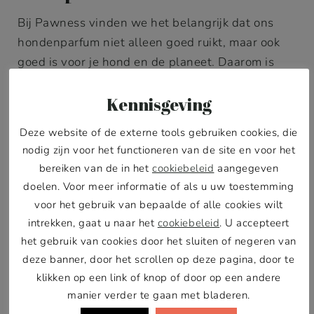
Bij Pawness vinden we het belangrijk dat ons
hondenparfum niet alleen goed ruikt, maar ook
goed is voor je hond en de planeet. Daarom is
ons hondenparfum zorgvuldig samengesteld met
Kennisgeving
milde en natuurlijke ingrediënten. Het is volledig
vrij van alcohol en dierproeven en bevat geen
Deze website of de externe tools gebruiken cookies, die
schadelijke chemicaliën. Dit betekent dat het
nodig zijn voor het functioneren van de site en voor het
hondenparfum veilig is voor honden van alle
bereiken van de in het
cookiebeleid
aangegeven
leeftijden, inclusief
puppy’s vanaf 12 weken
.
doelen. Voor meer informatie of als u uw toestemming
voor het gebruik van bepaalde of alle cookies wilt
Daarnaast blijven we trouw aan onze missie om
intrekken, gaat u naar het
cookiebeleid
. U accepteert
onze ecologische pootafdruk zo klein mogelijk te
het gebruik van cookies door het sluiten of negeren van
houden. Het hondenparfum wordt geleverd in
deze banner, door het scrollen op deze pagina, door te
klikken op een link of knop of door op een andere
een elegante fles met een houten dop, wat niet
manier verder te gaan met bladeren.
alleen stijlvol is, maar ook bijdraagt aan