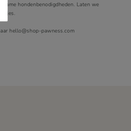
duurzame hondenbenodigdheden. Laten we
asjes.
l naar hello@shop-pawness.com