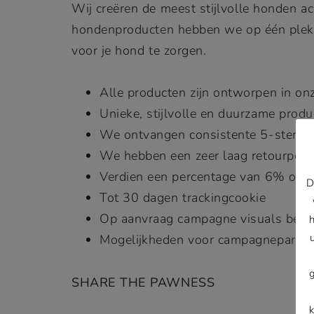
Wij creëren de meest stijlvolle honden ac
hondenproducten hebben we op één plek s
voor je hond te zorgen.
Alle producten zijn ontworpen in o
Unieke, stijlvolle en duurzame prod
We ontvangen consistente 5-sterrenr
We hebben een zeer laag retourperc
Verdien een percentage van 6% op 
D
Tot 30 dagen trackingcookie
Op aanvraag campagne visuals besc
Mogelijkheden voor campagnepartn
SHARE THE PAWNESS