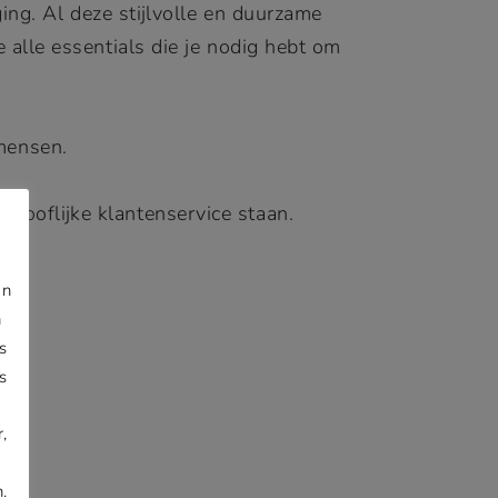
ing. Al deze stijlvolle en duurzame
alle essentials die je nodig hebt om
mensen.
looflijke klantenservice staan.
jn
n
s
s
,
.