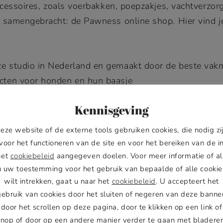
cessoires, zoals voerbakken, poepzakjes, vachtverzorg
amengebracht: de Pawness online shop. Hier vind je 
nze studio in Nederland en gemaakt door de beste vak
ucten voor honden en hun baasje
ecensies omdat we voor uitstekende kwaliteit en onge
Kennisgeving
entage.
de omzet
eze website of de externe tools gebruiken cookies, die nodig zi
voor het functioneren van de site en voor het bereiken van de i
hikbaar
het
cookiebeleid
aangegeven doelen. Voor meer informatie of al
u uw toestemming voor het gebruik van bepaalde of alle cookie
erschappen
wilt intrekken, gaat u naar het
cookiebeleid
. U accepteert het
gebruik van cookies door het sluiten of negeren van deze banner
door het scrollen op deze pagina, door te klikken op een link of
knop of door op een andere manier verder te gaan met bladeren