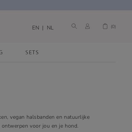
0
EN
|
NL
G
SETS
ken, vegan halsbanden en natuurlijke
 ontwerpen voor jou en je hond.