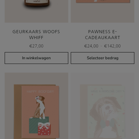
GEURKAARS WOOFS
PAWNESS E-
WHIFF
CADEAUKAART
Prijskla
-
€
27,00
€
24,00
€
142,00
€24,00
tot
In winkelwagen
Selecteer bedrag
€142,0