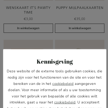
WENSKAART IT’S PAWTY
PUPPY MIJLPAALKAARTEN
TIME
€
3,00
€
35,00
In winkelwagen
In winkelwagen
Kennisgeving
Deze website of de externe tools gebruiken cookies, die
nodig zijn voor het functioneren van de site en voor het
bereiken van de in het
cookiebeleid
aangegeven
doelen. Voor meer informatie of als u uw toestemming
voor het gebruik van bepaalde of alle cookies wilt
intrekken, gaat u naar het
cookiebeleid
. U accepteert
WENSKAART LET’S PAWTY
KATOENEN SHOPPER