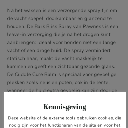
Na het wassen is een verzorgende spray fijn om
de vacht soepel, doorkambaar en glanzend te
houden. De
Bark Bliss Spray
van Pawness is een
leave-in verzorging die je na het drogen kunt
aanbrengen: ideaal voor honden met een lange
vacht of een droge huid. De spray vermindert
statisch haar, maakt de vacht makkelijk te
kammen en geeft een zichtbaar gezonde glans.
De
Cuddle Cure Balm
is speciaal voor gevoelige
plekken zoals neus en poten, ook in de lente,
wanneer de huid extra gevoelig kan zijn door de
seizoenswisseling en veranderende
Kennisgeving
omstandigheden buiten.
Deze website of de externe tools gebruiken cookies, die
nodig zijn voor het functioneren van de site en voor het