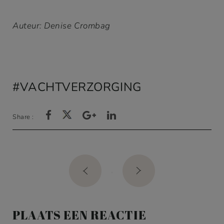
gebaseerd
op
klant
Auteur: Denise Crombag
waardering
en
VACHTVERZORGING
Share :
Post
navigation
PLAATS EEN REACTIE