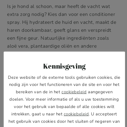
Is je hond al schoon, maar heeft de vacht wat
extra zorg nodig? Kies dan voor een conditioner
spray. Hij hydrateert de huid en vacht, maakt de
haren doorkambaar, geeft glans en verspreidt
een fijne geur. Natuurlijke ingrediënten zoals
aloë vera, plantaardige oliën en andere
voedende oliën zijn hier ideaal voor.
Kennisgeving
Wil je de vacht beter schoonmaken zonder een
Deze website of de externe tools gebruiken cookies, die
volledige wasbeurt? Dan is een droogshampoo
nodig zijn voor het functioneren van de site en voor het
precies wat je zoekt. Hij absorbeert vuil, zorgt
bereiken van de in het
cookiebeleid
aangegeven
voor een milde reiniging en laat de vacht beter
doelen. Voor meer informatie of als u uw toestemming
achter dan ervoor, schoon en fris, zonder dat je
voor het gebruik van bepaalde of alle cookies wilt
hond wordt gewassen.
intrekken, gaat u naar het
cookiebeleid
. U accepteert
het gebruik van cookies door het sluiten of negeren van
Let bij beide producten op de ingrediënten.