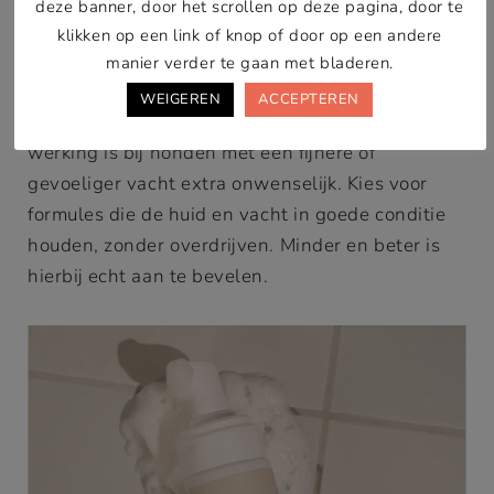
deze banner, door het scrollen op deze pagina, door te
Vermijd parabenen, sulfaten en kunstmatige
klikken op een link of knop of door op een andere
toevoegingen. Krijgt de vacht na gebruik een
manier verder te gaan met bladeren.
terugvettende werking? Dan sluit het product
WEIGEREN
ACCEPTEREN
niet goed aan bij je hond. Zo’n terugvettende
werking is bij honden met een fijnere of
gevoeliger vacht extra onwenselijk. Kies voor
formules die de huid en vacht in goede conditie
houden, zonder overdrijven. Minder en beter is
hierbij echt aan te bevelen.