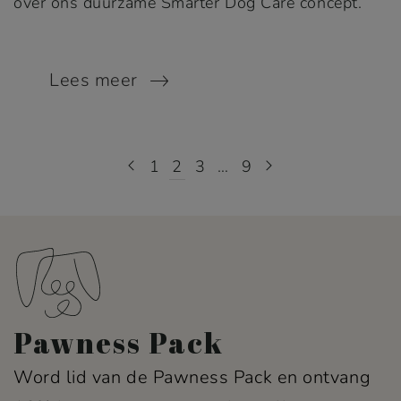
over ons duurzame Smarter Dog Care concept.
Lees meer
1
2
3
…
9
Pawness Pack
Word lid van de Pawness Pack en ontvang