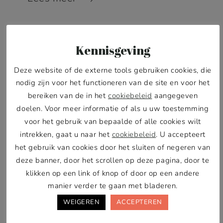
AUGUSTUS 18, 2025
DUURZAAM
.
VERZORGING
Kennisgeving
VAN KORTE VACHT TOT KRULLEN:
Deze website of de externe tools gebruiken cookies, die
nodig zijn voor het functioneren van de site en voor het
ONZE NIEUWE BORSTELS PASSEN BIJ
bereiken van de in het
cookiebeleid
aangegeven
ELKE HOND
doelen. Voor meer informatie of als u uw toestemming
voor het gebruik van bepaalde of alle cookies wilt
intrekken, gaat u naar het
cookiebeleid
. U accepteert
het gebruik van cookies door het sluiten of negeren van
deze banner, door het scrollen op deze pagina, door te
klikken op een link of knop of door op een andere
manier verder te gaan met bladeren.
WEIGEREN
ACCEPTEREN