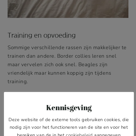
Training en opvoeding
Sommige verschillende rassen zijn makkelijker te
trainen dan andere. Border collies leren snel
maar vervelen zich ook snel. Beagles zijn
vriendelijk maar kunnen koppig zijn tijdens
training.
Gedragingen kun je beïnvloeden door goede
opvoeding. Maar het basiskarakter van een ras
blijft grotendeels hetzelfde. Kies een ras
waarvan de natuurlijke eigenschappen bij je
passen. Consequentie en positieve versterking