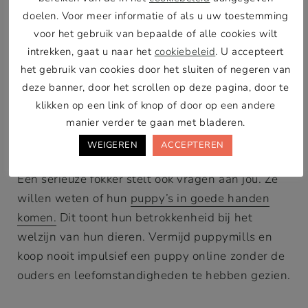
zijn essentieel, ongeacht welk ras je kiest.
De juiste fokker vinden
Als je voor rashonden kiest, is een goede fokker
essentieel. Controleer gezondheidsonderzoeken,
bezoek het nest, en ontmoet beide ouders. Goede
fokkers testen op erfelijke aandoeningen.
Een serieuze fokker stelt ook vragen aan jou. Ze
willen weten of hun
puppy’s in goede handen
komen.
Dit toont hun betrokkenheid bij het
welzijn van hun dieren. Vermijd puppymills en
koop nooit impulsief een puppy online zonder de
ouders en leefomstandigheden te hebben gezien.