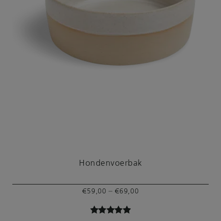
Hondenvoerbak
Prijsklasse:
–
€
59,00
€
69,00
€59,00
tot
Gewaardeer
2