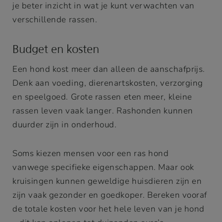
je beter inzicht in wat je kunt verwachten van
verschillende rassen.
Budget en kosten
Een hond kost meer dan alleen de aanschafprijs.
Denk aan voeding, dierenartskosten, verzorging
en speelgoed. Grote rassen eten meer, kleine
rassen leven vaak langer. Rashonden kunnen
duurder zijn in onderhoud.
Soms kiezen mensen voor een ras hond
vanwege specifieke eigenschappen. Maar ook
kruisingen kunnen geweldige huisdieren zijn en
Kennisgeving
zijn vaak gezonder en goedkoper. Bereken vooraf
Deze website of de externe tools gebruiken cookies, die
de totale kosten voor het hele leven van je hond
nodig zijn voor het functioneren van de site en voor het