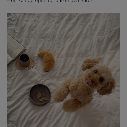
– dit kan oplopen tot duizenden euro’s.
bereiken van de in het
cookiebeleid
aangegeven
doelen. Voor meer informatie of als u uw toestemming
voor het gebruik van bepaalde of alle cookies wilt
intrekken, gaat u naar het
cookiebeleid
. U accepteert
het gebruik van cookies door het sluiten of negeren van
deze banner, door het scrollen op deze pagina, door te
klikken op een link of knop of door op een andere
manier verder te gaan met bladeren.
WEIGEREN
ACCEPTEREN