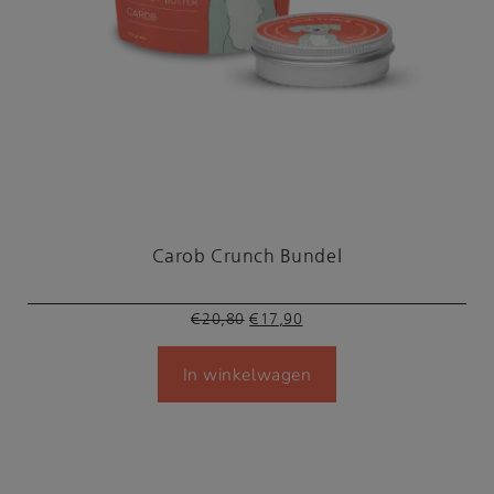
Carob Crunch Bundel
Oorspronkelijke
Huidige
€
20,80
€
17,90
prijs
prijs
In winkelwagen
was:
is:
€20,80.
€17,90.