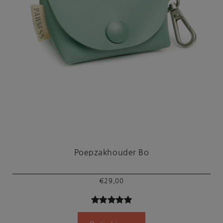
Poepzakhouder Bo
€
29,00
Gewaardeer
2