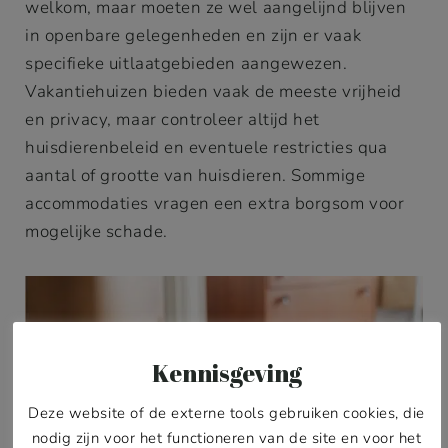
welkom, maar moeten ze wel aangelijnd blijven
in openbare gelegenheden en zijn er vaak
specifieke uitlaatgebieden aangewezen.
Vakantiehuizen bieden vaak de meeste vrijheid
en privacy, maar controleer altijd het
huisdierenbeleid en eventuele restricties qua
aantal of grootte van huisdieren. Sommige
accommodaties vragen een extra borgsom voor
mogelijke schade.
Kennisgeving
Deze website of de externe tools gebruiken cookies, die
nodig zijn voor het functioneren van de site en voor het