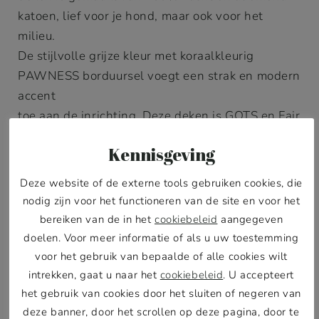
katoen, lief voor je hond, maar ook voor het
milieu.
De stijlvolle grijze kleur met koraalkleurig
PAWNESS borduursel voegt een strak en modern
accent
toe aan de inrichting. Deze deken is GOTS en Fair
Trade gecertificeerd waardoor we er zeker van
Kennisgeving
zijn het product niet alleen milieuvriendelijk is
maar ook ethisch verantwoord geproduceerd is.
Deze website of de externe tools gebruiken cookies, die
nodig zijn voor het functioneren van de site en voor het
bereiken van de in het
cookiebeleid
aangegeven
doelen. Voor meer informatie of als u uw toestemming
voor het gebruik van bepaalde of alle cookies wilt
intrekken, gaat u naar het
cookiebeleid
. U accepteert
het gebruik van cookies door het sluiten of negeren van
deze banner, door het scrollen op deze pagina, door te