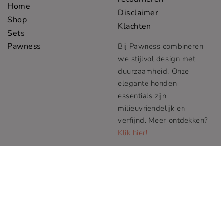
Home
Disclaimer
Shop
Klachten
Sets
Pawness
Bij Pawness combineren
we stijlvol design met
duurzaamheid. Onze
elegante honden
essentials zijn
milieuvriendelijk en
verfijnd. Meer ontdekken?
Klik hier!