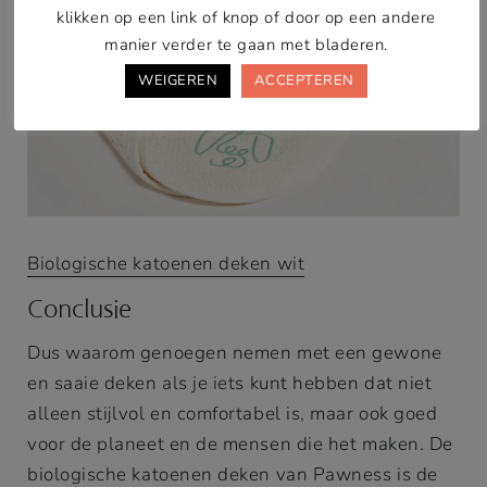
klikken op een link of knop of door op een andere
manier verder te gaan met bladeren.
WEIGEREN
ACCEPTEREN
Biologische katoenen deken wit
Conclusie
Dus waarom genoegen nemen met een gewone
en saaie deken als je iets kunt hebben dat niet
alleen stijlvol en comfortabel is, maar ook goed
voor de planeet en de mensen die het maken. De
biologische katoenen deken van Pawness is de