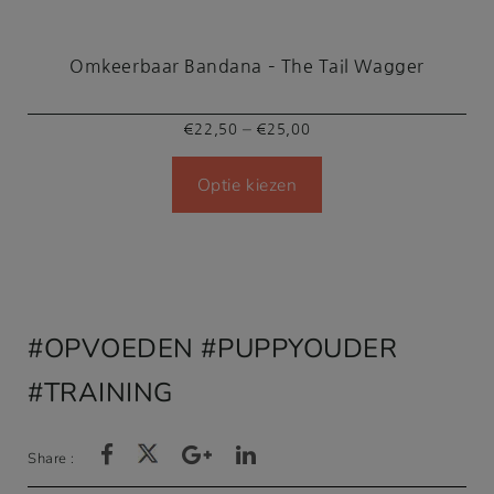
Omkeerbaar Bandana – The Tail Wagger
Prijsklasse:
–
€
22,50
€
25,00
€22,50
Optie kiezen
tot
€25,00
OPVOEDEN
PUPPYOUDER
TRAINING
Share :