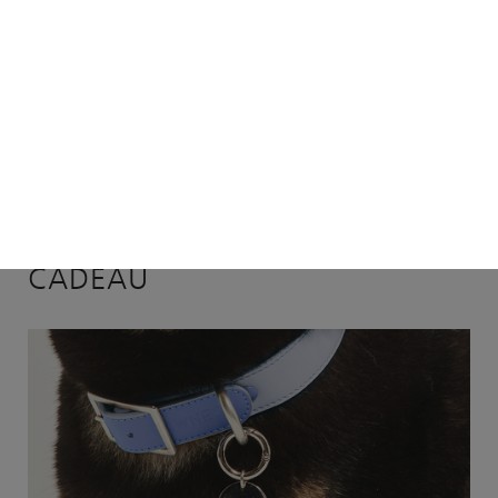
Gratis verzenden €75+ (NL – BE – DE) —>
0
JANUARI 30, 2023
OPVOEDEN
3X EEN UNIEK HONDEN
CADEAU