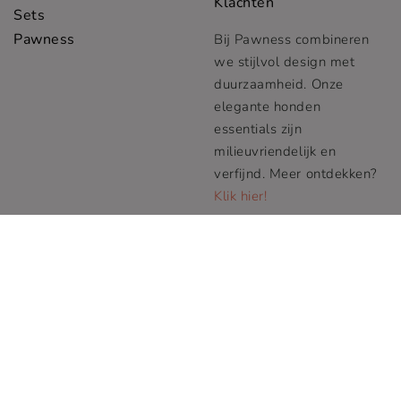
Klachten
Sets
Pawness
Bij Pawness combineren
we stijlvol design met
duurzaamheid. Onze
elegante honden
essentials zijn
milieuvriendelijk en
verfijnd. Meer ontdekken?
Klik hier!
© Pawness 2019-2024
Pawness ® is a registered trademark. I All rights