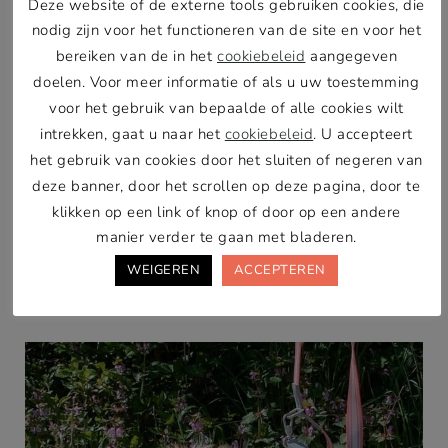
Deze website of de externe tools gebruiken cookies, die
ik altijd om moet lachen. Max is een echte
nodig zijn voor het functioneren van de site en voor het
wijsneus die overal bij wil zijn en hoe meer
bereiken van de in het
cookiebeleid
aangegeven
mensen hoe gezelliger. Als het huis vol zit, of
doelen. Voor meer informatie of als u uw toestemming
tijdens een weekendje weg dan gaat hij zijn
voor het gebruik van bepaalde of alle cookies wilt
behoeftes doen en wil hij direct weer terug naar
intrekken, gaat u naar het
cookiebeleid
. U accepteert
huis. Doodsbenauwd dat hij wat mist of dat
het gebruik van cookies door het sluiten of negeren van
iedereen opeens weg is. Maar ook wanneer we
deze banner, door het scrollen op deze pagina, door te
klikken op een link of knop of door op een andere
op de fiets gaan, Max zit dan in het mandje
manier verder te gaan met bladeren.
voorop, en als we met meerdere mensen fietsen
dan moet wij voorop anders raakt hij helemaal in
WEIGEREN
ACCEPTEREN
paniek. 😉