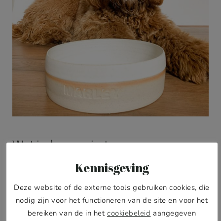
Wat is de grappigste
karaktereigenschap van Marley?
Kennisgeving
Dit zijn er eigenlijk teveel om op te noemen. Zijn
Deze website of de externe tools gebruiken cookies, die
grappigste (en gênantste) karaktereigenschap is
nodig zijn voor het functioneren van de site en voor het
dat hij soms een boer kan laten waarvan je denkt
bereiken van de in het
cookiebeleid
aangegeven
dat het een grote vent is. Zo komt het regelmatig