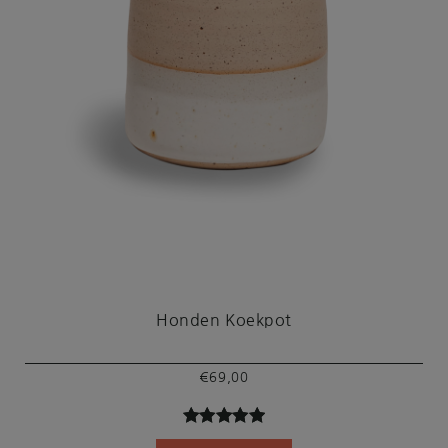
Honden Koekpot
€
69,00
Gewaardeer
2