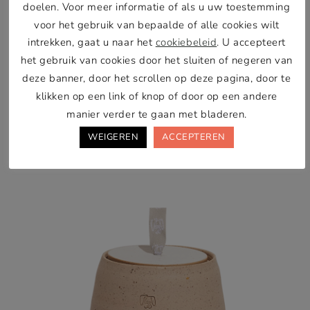
doelen. Voor meer informatie of als u uw toestemming
voor dat hij dit buiten doet en mensen zich echt
voor het gebruik van bepaalde of alle cookies wilt
omdraaien en naar jou kijken van: pardon?
intrekken, gaat u naar het
cookiebeleid
. U accepteert
Bedankt Marley….
het gebruik van cookies door het sluiten of negeren van
deze banner, door het scrollen op deze pagina, door te
klikken op een link of knop of door op een andere
Favorieten van Marley
manier verder te gaan met bladeren.
WEIGEREN
ACCEPTEREN