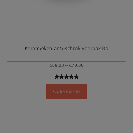
Keramieken anti-schrok voerbak Bo
Prijsklasse:
–
€
69,00
€
79,00
€69,00
tot
Gewaardeer
5
€79,00
Optie kiezen
d
5.00
op
5
gebaseerd
op
klant
waardering
en