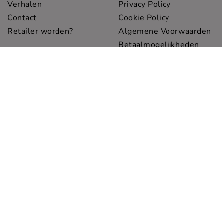
Verhalen
Privacy Policy
Contact
Cookie Policy
Retailer worden?
Algemene Voorwaarden
Betaalmogelijkheden
Menu
Verzenden en
retourneren
Home
Disclaimer
Shop
Klachten
Sets
Pawness
Bij Pawness combineren
we stijlvol design met
duurzaamheid. Onze
elegante honden
essentials zijn
milieuvriendelijk en
verfijnd. Meer ontdekken?
Klik hier!