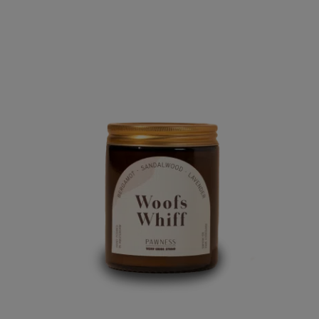
op
klant
waardering
en