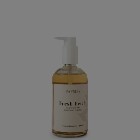
gebaseerd
op
klant
waardering