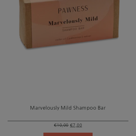
Marvelously Mild Shampoo Bar
Oorspronkelijke
Huidige
€
10,00
€
7,00
prijs
prijs