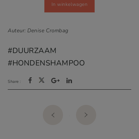
In winkelwagen
was:
is:
€10,00.
€7,00.
Auteur: Denise Crombag
DUURZAAM
HONDENSHAMPOO
Share :
Post
navigation