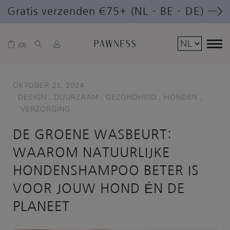
Gratis verzenden €75+ (NL – BE – DE) —>
0
OKTOBER 21, 2024
DESIGN
.
DUURZAAM
.
GEZONDHEID
.
HONDEN
.
VERZORGING
DE GROENE WASBEURT:
WAAROM NATUURLIJKE
HONDENSHAMPOO BETER IS
VOOR JOUW HOND ÉN DE
PLANEET