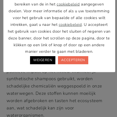
Met kalmerende ingrediënten zoals kamille en
bereiken van de in het
cookiebeleid
aangegeven
lavendel, helpt Marvelously Mild om de huid te
doelen. Voor meer informatie of als u uw toestemming
verzachten en te ontspannen, terwijl het de
voor het gebruik van bepaalde of alle cookies wilt
vacht grondig reinigt.
intrekken, gaat u naar het
cookiebeleid
. U accepteert
het gebruik van cookies door het sluiten of negeren van
Natuurlijke hondenshampoo en het
deze banner, door het scrollen op deze pagina, door te
klikken op een link of knop of door op een andere
milieu
manier verder te gaan met bladeren.
Naast de voordelen voor je hond, heeft het
WEIGEREN
ACCEPTEREN
gebruik van natuurlijke hondenshampoo ook een
positieve impact op het milieu. Wanneer je
synthetische shampoos gebruikt, worden
schadelijke chemicaliën weggespoeld in onze
waterwegen. Deze stoffen kunnen moeilijk
worden afgebroken en tasten het ecosysteem
aan, wat schadelijk kan zijn voor
waterorganismen.