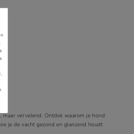
jn
n
s
s
,
.
l, maar vervelend. Ontdek waarom je hond
hoe je de vacht gezond en glanzend houdt