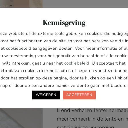
Lees meer
Kennisgeving
eze website of de externe tools gebruiken cookies, die nodig zi
voor het functioneren van de site en voor het bereiken van de i
het
cookiebeleid
aangegeven doelen. Voor meer informatie of al
u uw toestemming voor het gebruik van bepaalde of alle cookie
wilt intrekken, gaat u naar het
cookiebeleid
. U accepteert het
gebruik van cookies door het sluiten of negeren van deze banner
 HOE GA JE OM
door het scrollen op deze pagina, door te klikken op een link of
knop of door op een andere manier verder te gaan met bladeren
WEIGEREN
ACCEPTEREN
Hond verharen lente: normaa
meer verhaart in de lente en 
met de juiste verzorging.