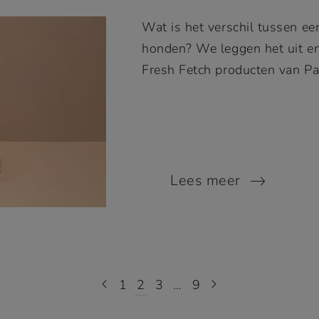
Wat is het verschil tussen ee
honden? We leggen het uit en 
Fresh Fetch producten van P
Lees meer
1
2
3
…
9