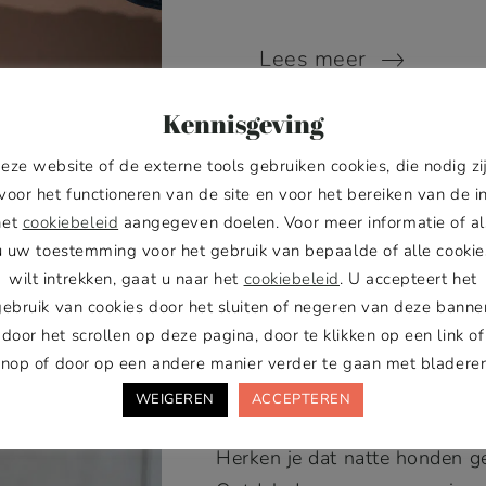
Lees meer
Kennisgeving
eze website of de externe tools gebruiken cookies, die nodig zi
voor het functioneren van de site en voor het bereiken van de i
DEN
.
WANDELEN
het
cookiebeleid
aangegeven doelen. Voor meer informatie of al
u uw toestemming voor het gebruik van bepaalde of alle cookie
wilt intrekken, gaat u naar het
cookiebeleid
. U accepteert het
EGEN OF
gebruik van cookies door het sluiten of negeren van deze banner
RZORGINGSTIP
door het scrollen op deze pagina, door te klikken op een link of
knop of door op een andere manier verder te gaan met bladeren
WEIGEREN
ACCEPTEREN
Herken je dat natte honden g