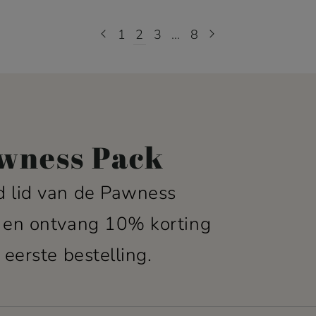
1
2
3
…
8
wness Pack
 lid van de Pawness
 en ontvang 10% korting
 eerste bestelling.