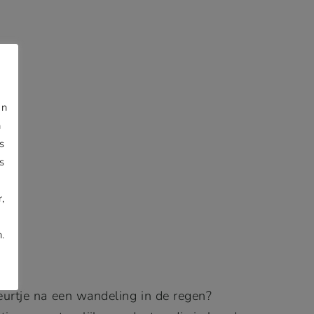
jn
n
s
s
,
.
eurtje na een wandeling in de regen?