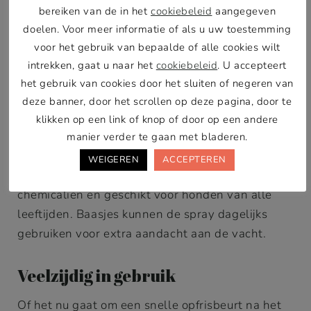
ontwarren van de vacht. Het is een must-have
bereiken van de in het
cookiebeleid
aangegeven
voor baasjes die hun viervoeter graag in
doelen. Voor meer informatie of als u uw toestemming
topconditie houden.
voor het gebruik van bepaalde of alle cookies wilt
intrekken, gaat u naar het
cookiebeleid
. U accepteert
Natuurlijke ingrediënten voor
het gebruik van cookies door het sluiten of negeren van
deze banner, door het scrollen op deze pagina, door te
optimale verzorging
klikken op een link of knop of door op een andere
De Bark Bliss Spray bevat alleen natuurlijke,
manier verder te gaan met bladeren.
veganistische ingrediënten die zacht zijn voor de
WEIGEREN
ACCEPTEREN
huid en vacht. Het product is vrij van schadelijke
chemicaliën en geschikt voor honden van alle
leeftijden. Baasjes kunnen de spray dagelijks
gebruiken voor extra aandacht aan de vacht.
Veelzijdig in gebruik
Of het nu gaat om een snelle opfrisbeurt na het