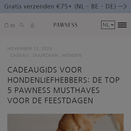
Gratis verzenden €75+ (NL – BE – DE) —>
0
NOVEMBER 12, 2025
CADEAU
.
DUURZAAM
.
HONDEN
CADEAUGIDS VOOR
HONDENLIEFHEBBERS: DE TOP
5 PAWNESS MUSTHAVES
VOOR DE FEESTDAGEN