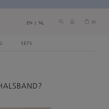
0
EN
|
NL
G
SETS
 HALSBAND?