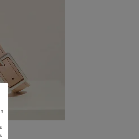
jn
n
s
s