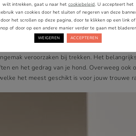
en van een tuigje en een halsban
wilt intrekken, gaat u naar het
cookiebeleid
. U accepteert het
gebruik van cookies door het sluiten of negeren van deze banner
n
tuigje
en een
halsband
kan een lastige beslissi
door het scrollen op deze pagina, door te klikken op een link of
goed geïnformeerd bent. Laten we de voordelen
knop of door op een andere manier verder te gaan met bladeren
tuigje biedt ongeëvenaard comfort en veilighei
WEIGEREN
ACCEPTEREN
kelijker bevrijden. Aan de andere kant biedt e
ngemak veroorzaken bij trekken. Het belangrijks
en en het gedrag van je hond. Overweeg ook om
welke het meest geschikt is voor jouw trouwe r