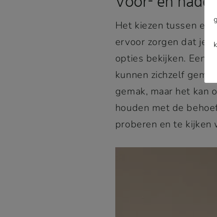
Voor- en nadel
Het kiezen tussen ee
ervoor zorgen dat je 
opties bekijken. Een 
kunnen zichzelf gemak
gemak, maar het kan o
houden met de behoeft
proberen en te kijken 