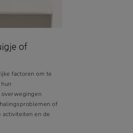
igje of
ijke factoren om te
s hun
e overwegingen
halingsproblemen of
activiteiten en de