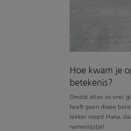
Hoe kwam je op
betekenis?
Omdat alles zo snel g
heeft geen diepe beteke
lekker roept! Haha, d
namenlijstje!