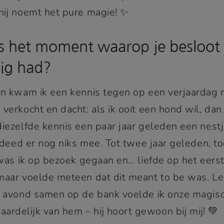
 hij noemt het pure magie! ✨
s het moment waarop je besloot d
ig had?
en kwam ik een kennis tegen op een verjaardag m
verkocht en dacht: als ik ooit een hond wil, dan 
iezelfde kennis een paar jaar geleden een nestje
k deed er nog niks mee. Tot twee jaar geleden, t
 was ik op bezoek gegaan en… liefde op het eerste
maar voelde meteen dat dit meant to be was. Le
e avond samen op de bank voelde ik onze magisch
rdelijk van hem – hij hoort gewoon bij mij! 💚