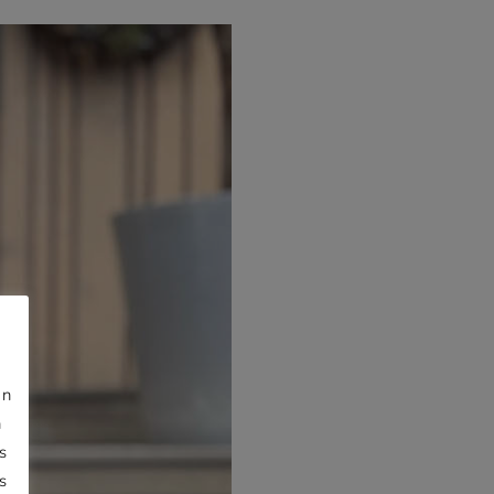
jn
n
s
s