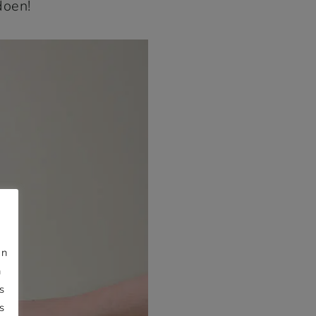
doen!
jn
n
s
s