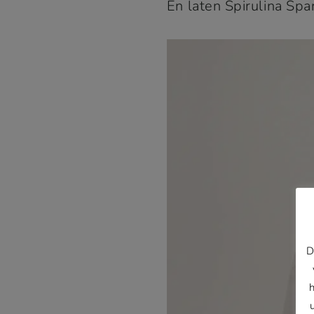
En laten Spirulina Spa
D