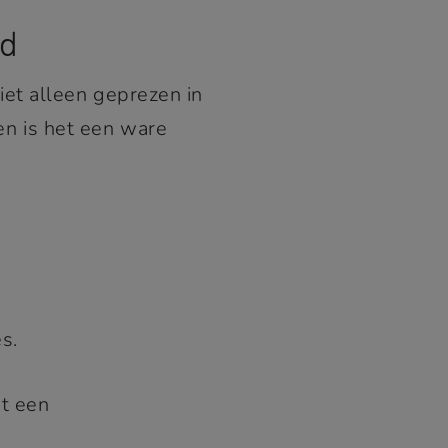
id
et alleen geprezen in
n is het een ware
s.
at een