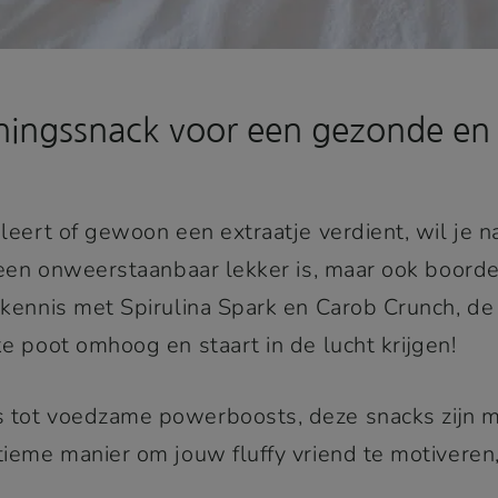
iningssnack voor een gezonde en
 leert of gewoon een extraatje verdient, wil je n
alleen onweerstaanbaar lekker is, maar ook boor
k kennis met Spirulina Spark en Carob Crunch, d
ke poot omhoog en staart in de lucht krijgen!
s tot voedzame powerboosts, deze snacks zijn 
ltieme manier om jouw fluffy vriend te motivere