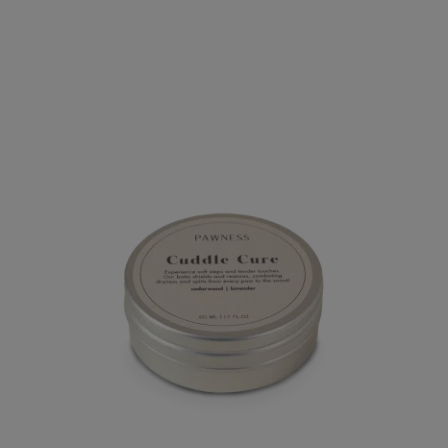
gebaseerd
op
klant
waardering
en