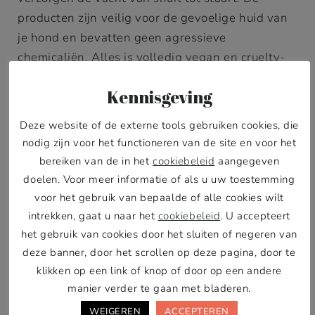
producten zijn veilig voor de gevoelige huid van
je hond en bevatten geen agressieve
chemicaliën. Alles is volledig vegan en cruelty-
free, goed voor je hond én voor de planeet. Zo
Kennisgeving
geef je je hond een echte lente-opfrisbeurt.
Deze website of de externe tools gebruiken cookies, die
nodig zijn voor het functioneren van de site en voor het
bereiken van de in het
cookiebeleid
aangegeven
doelen. Voor meer informatie of als u uw toestemming
voor het gebruik van bepaalde of alle cookies wilt
intrekken, gaat u naar het
cookiebeleid
. U accepteert
het gebruik van cookies door het sluiten of negeren van
deze banner, door het scrollen op deze pagina, door te
klikken op een link of knop of door op een andere
manier verder te gaan met bladeren.
WEIGEREN
ACCEPTEREN