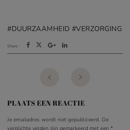
op
klant
waardering
en
DUURZAAMHEID
VERZORGING
Share :
Post
navigation
PLAATS EEN REACTIE
Je emailadres wordt niet gepubliceerd. De
verplichte velden zijn gemarkeerd met een *