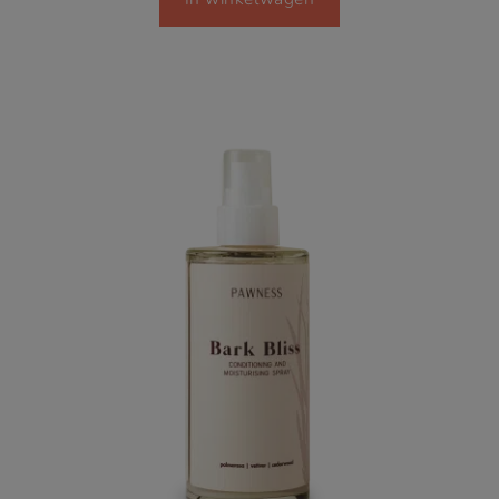
5
gebaseerd
op
klant
waardering