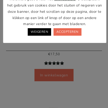
het gebruik van cookies door het sluiten of negeren van
deze banner, door het scrollen op deze pagina, door te
klikken op een link of knop of door op een andere
manier verder te gaan met bladeren.
WEIGEREN
ACCEPTEREN
Hondenbalsem Cuddle Cure
€
17,50
Gewaardeer
6
In winkelwagen
d
5.00
op
5
gebaseerd
op
klant
waardering
en