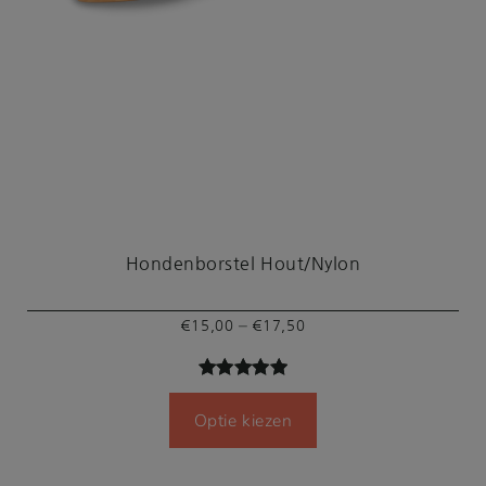
Hondenborstel Hout/Nylon
Prijsklasse:
–
€
15,00
€
17,50
€15,00
tot
Gewaardeer
4
€17,50
Optie kiezen
d
5.00
op
5
gebaseerd