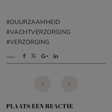
op
klant
waardering
en
DUURZAAMHEID
VACHTVERZORGING
VERZORGING
Share :
Post
navigation
PLAATS EEN REACTIE