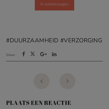
In winkelwagen
was:
is:
€10,00.
€7,00.
DUURZAAMHEID
VERZORGING
Share :
Post
navigation
PLAATS EEN REACTIE