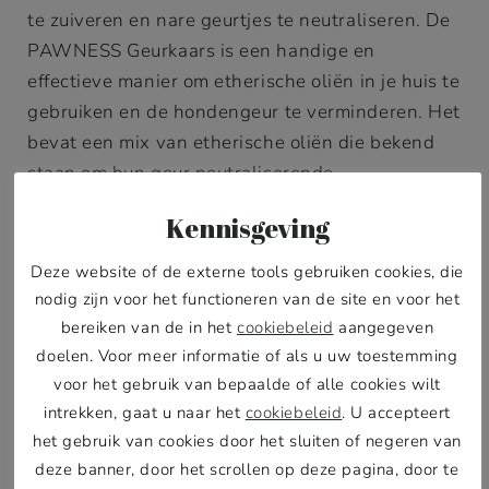
te zuiveren en nare geurtjes te neutraliseren. De
PAWNESS Geurkaars is een handige en
effectieve manier om etherische oliën in je huis te
gebruiken en de hondengeur te verminderen. Het
bevat een mix van etherische oliën die bekend
staan om hun geur neutraliserende
eigenschappen. En heeft een subtiele en
Kennisgeving
aangename geur die je huis heerlijk opfrist terwijl
jij en je rakker lekker kunnen ontspannen.
Deze website of de externe tools gebruiken cookies, die
nodig zijn voor het functioneren van de site en voor het
bereiken van de in het
cookiebeleid
aangegeven
doelen. Voor meer informatie of als u uw toestemming
voor het gebruik van bepaalde of alle cookies wilt
intrekken, gaat u naar het
cookiebeleid
. U accepteert
het gebruik van cookies door het sluiten of negeren van
deze banner, door het scrollen op deze pagina, door te