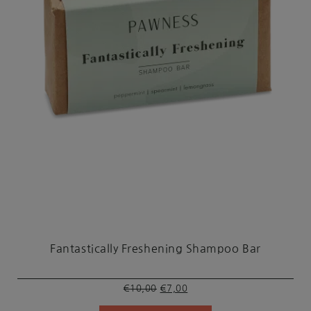
Fantastically Freshening Shampoo Bar
Oorspronkelijke
Huidige
€
10,00
€
7,00
prijs
prijs