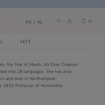
0
EN
|
NL
G
SETS
els: My Year of Meats, All Over Creation
ated into 28 languages. She has also
ion and lives in Northampton,
ss 1933 Professor of Humanities