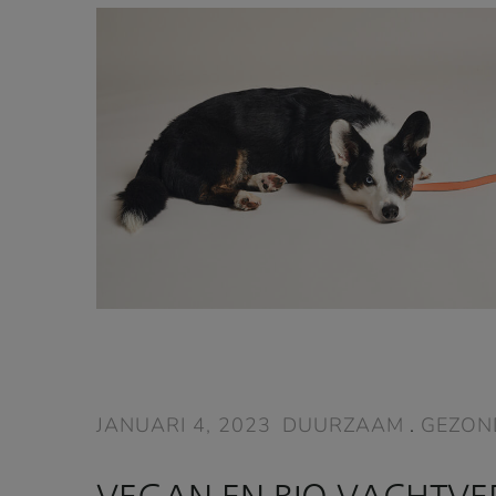
JANUARI 4, 2023
DUURZAAM
.
GEZON