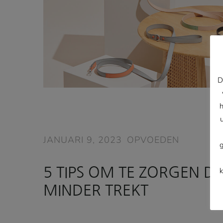
D
JANUARI 9, 2023
OPVOEDEN
5 TIPS OM TE ZORGEN D
MINDER TREKT