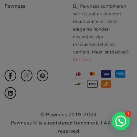
Pawness
Bij Pawness combineren
we stijlvol design met
duurzaamheid. Onze
elegante honden
essentials zijn
milieuvriendelijk en
verfijnd. Meer ontdekken?
Klik hier!
1
© Pawness 2019-2024
Pawness ® is a registered trademark. I All rights
Hulp nodig?
reserved