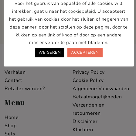
voor het gebruik van bepaalde of alle cookies wilt
10% korting op je eerste bestelling.
intrekken, gaat u naar het
cookiebeleid
. U accepteert
het gebruik van cookies door het sluiten of negeren van
deze banner, door het scrollen op deze pagina, door te
klikken op een link of knop of door op een andere
manier verder te gaan met bladeren.
Info
Service
WEIGEREN
ACCEPTEREN
Over Pawness
Veelgestelde vragen
Verhalen
Privacy Policy
Contact
Cookie Policy
Retailer worden?
Algemene Voorwaarden
Betaalmogelijkheden
Menu
Verzenden en
retourneren
Home
Disclaimer
Shop
Klachten
Sets