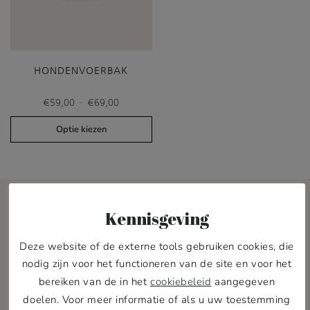
HONDENVOERBAK
Prijsklasse:
-
€
59,00
€
69,00
€59,00
tot
Optie kiezen
€69,00
Kennisgeving
Deze website of de externe tools gebruiken cookies, die
nodig zijn voor het functioneren van de site en voor het
Pawness Pack
bereiken van de in het
cookiebeleid
aangegeven
doelen. Voor meer informatie of als u uw toestemming
Word lid van de Pawness Pack en ontvang