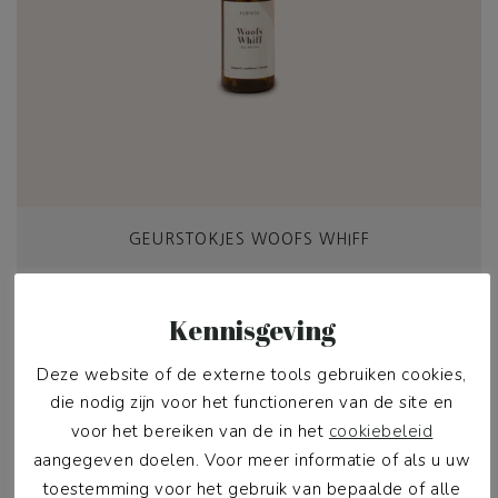
GEURSTOKJES WOOFS WHIFF
€
29,00
Kennisgeving
In winkelwagen
Deze website of de externe tools gebruiken cookies,
die nodig zijn voor het functioneren van de site en
voor het bereiken van de in het
cookiebeleid
aangegeven doelen. Voor meer informatie of als u uw
toestemming voor het gebruik van bepaalde of alle