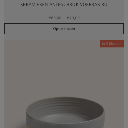
KERAMIEKEN ANTI-SCHROK VOERBAK BO
Prijsklasse:
-
€
69,00
€
79,00
€69,00
tot
Optie kiezen
€79,00
in 3 kleuren