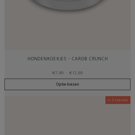
HONDENKOEKJES – CAROB CRUNCH
Prijsklasse:
-
€
7,90
€
12,90
€7,90
tot
Optie kiezen
€12,90
in 3 kleuren