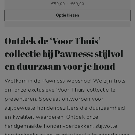
Prijsklasse:
-
€
59,00
€
69,00
€59,00
tot
Optie kiezen
€69,00
Ontdek de ‘Voor Thuis’
collectie bij Pawness: stijlvol
en duurzaam voor je hond
Welkom in de Pawness webshop! We zijn trots
om onze exclusieve ‘Voor Thuis’ collectie te
presenteren. Speciaal ontworpen voor
stijlbewuste hondenbezitters die duurzaamheid
en kwaliteit waarderen. Ontdek onze
handgemaakte hondenvoerbakken, stijlvolle
hondenkoekpotten, comfortabele hondendekens