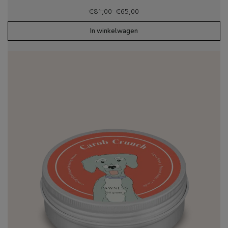
Oorspronkelijke
Huidige
€
81,00
€
65,00
prijs
prijs
was:
is:
In winkelwagen
€81,00.
€65,00.