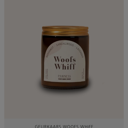
GEURKAARS WOOFS WHIFF