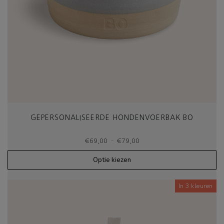
GEPERSONALISEERDE HONDENVOERBAK BO
Prijsklasse:
-
€
69,00
€
79,00
€69,00
tot
Optie kiezen
€79,00
In 3 kleuren