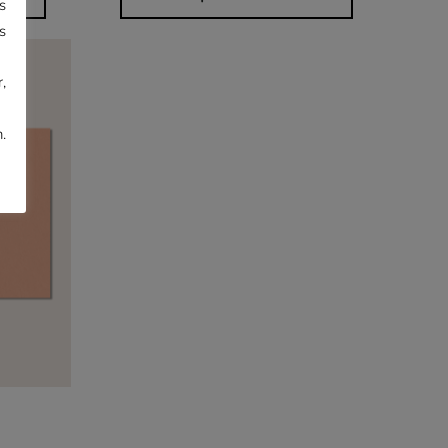
s
s
,
.