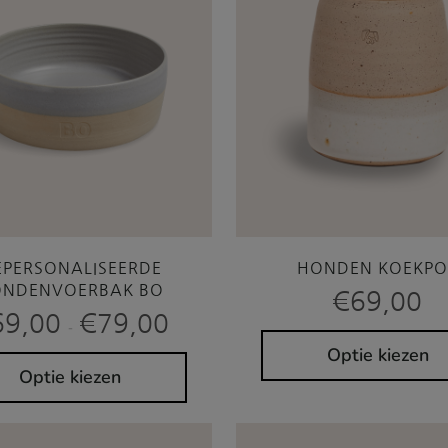
EPERSONALISEERDE
HONDEN KOEKPO
NDENVOERBAK BO
€
69,00
Prijsklasse:
69,00
€
79,00
-
€69,00
tot
Optie kiezen
€79,00
Optie kiezen