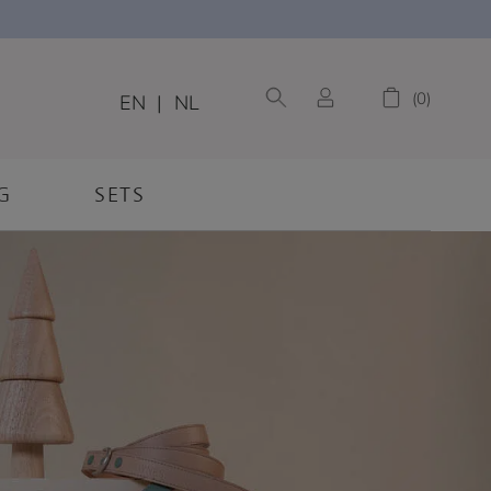
0
EN
|
NL
G
SETS