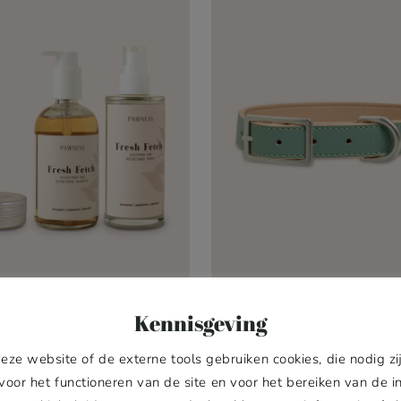
Kennisgeving
 BREEZE & BALM SET
HONDENHALSBAND
Oorspronkelijke
Huidige
67,50
€
55,00
€
49,00
€
55,
-
prijs
prijs
eze website of de externe tools gebruiken cookies, die nodig zi
was:
is:
voor het functioneren van de site en voor het bereiken van de i
€67,50.
€55,00.
In winkelwagen
Optie kiezen