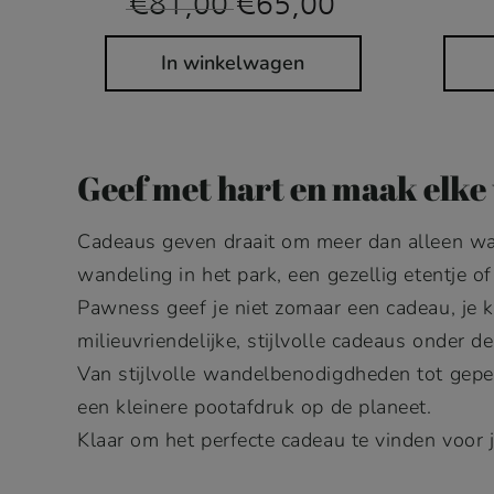
€
81,00
€
65,00
prijs
prijs
was:
is:
€81,00.
€65,00.
In winkelwagen
Geef met hart en maak elke
Cadeaus geven draait om meer dan alleen wat
wandeling in het park, een gezellig etentje of
Pawness geef je niet zomaar een cadeau, je k
milieuvriendelijke, stijlvolle cadeaus onder 
Van stijlvolle wandelbenodigdheden tot geper
een kleinere pootafdruk op de planeet.
Klaar om het perfecte cadeau te vinden voor