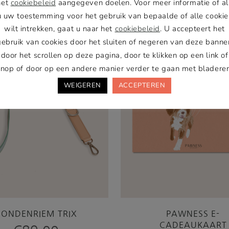
het
cookiebeleid
aangegeven doelen. Voor meer informatie of al
u uw toestemming voor het gebruik van bepaalde of alle cookie
Verstelbare lengte
wilt intrekken, gaat u naar het
cookiebeleid
. U accepteert het
gebruik van cookies door het sluiten of negeren van deze banner
door het scrollen op deze pagina, door te klikken op een link of
knop of door op een andere manier verder te gaan met bladeren
WEIGEREN
ACCEPTEREN
HONDENRIEM TRIX
PAWNESS E-
CADEAUKAART