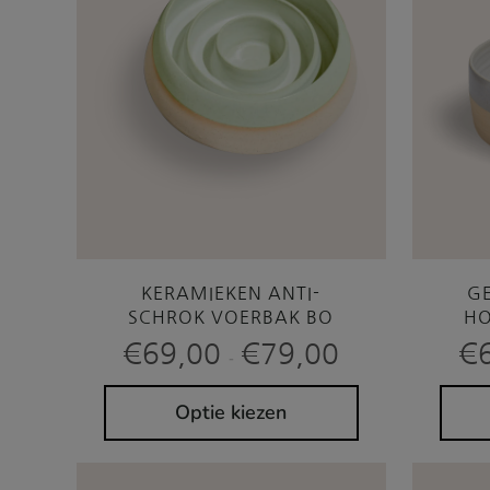
KERAMIEKEN ANTI-
G
SCHROK VOERBAK BO
HO
Prijsklasse:
€
69,00
€
79,00
€
-
€69,00
tot
€79,00
Optie kiezen