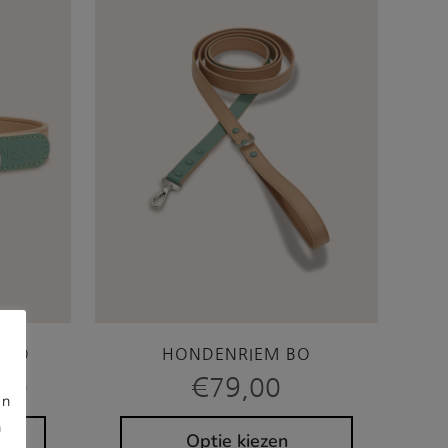
 BO
HONDENRIEM BO
Prijsklasse:
00
€
79,00
€49,00
jn
tot
n
€55,00
Optie kiezen