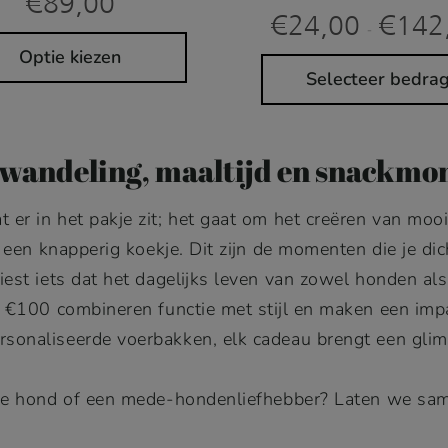
€
89,00
€
24,00
€
142
-
Optie kiezen
Selecteer bedra
 wandeling, maaltijd en snackmo
 er in het pakje zit; het gaat om het creëren van mo
 een knapperig koekje. Dit zijn de momenten die je dicht
iest iets dat het dagelijks leven van zowel honden a
de €100 combineren functie met stijl en maken een impac
sonaliseerde voerbakken, elk cadeau brengt een gliml
 je hond of een mede-hondenliefhebber? Laten we same