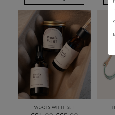
WOOFS WHIFF SET
Oorspronkelijke
Huidige