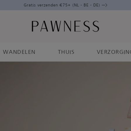
Gratis verzenden €75+ (NL – BE – DE) —>
WANDELEN
THUIS
VERZORGIN