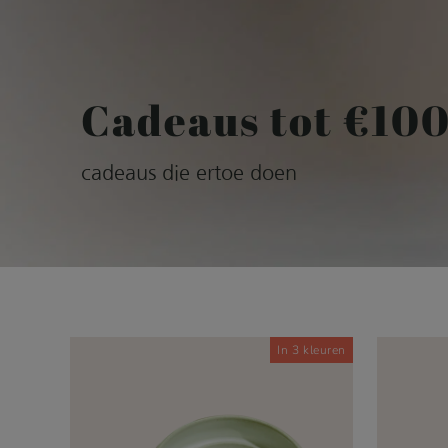
Cadeaus tot €10
cadeaus die ertoe doen
In 3 kleuren