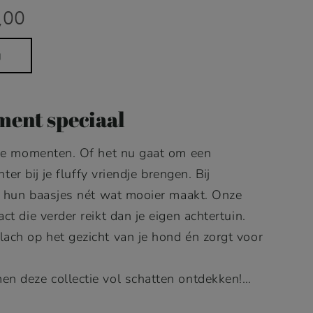
Prijsklasse:
,00
€24,00
tot
€142,00
g
ment speciaal
oie momenten. Of het nu gaat om een
er bij je fluffy vriendje brengen. Bij
ls hun baasjes nét wat mooier maakt. Onze
t die verder reikt dan je eigen achtertuin.
ach op het gezicht van je hond én zorgt voor
n deze collectie vol schatten ontdekken!
…