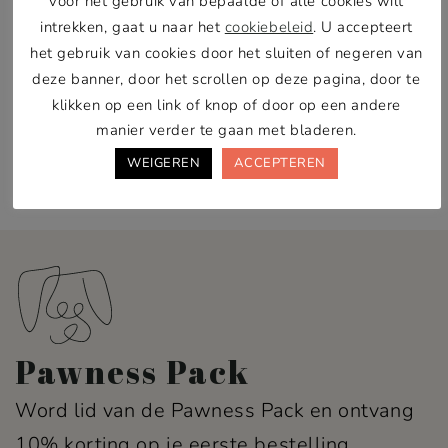
voor het gebruik van bepaalde of alle cookies wilt
vetiver en cederhout. Dit maakt het de perfecte
intrekken, gaat u naar het
cookiebeleid
. U accepteert
oplossing tegen droogheid en klitten, terwijl het
het gebruik van cookies door het sluiten of negeren van
een directe boost van frisheid en hydratatie biedt.
deze banner, door het scrollen op deze pagina, door te
…
klikken op een link of knop of door op een andere
manier verder te gaan met bladeren.
Toon meer >
WEIGEREN
ACCEPTEREN
Pawness Pack
Word lid van de Pawness Pack en ontvang
10% korting op je eerste bestelling.