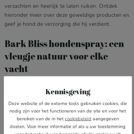
verzachten en heerlijk te laten ruiken. Ontdek
hieronder meer over deze geweldige producten en
geef je hond de verzorging die hij verdient.
Bark Bliss hondenspray: een
vleugje natuur voor elke
vacht
Maak kennis met Bark Bliss honden conditioner
Kennisgeving
spray, de magische touch voor de vacht van je
hond, geïnspireerd door de rustgevende geluiden
Deze website of de externe tools gebruiken cookies, die
en geuren van het bos. Deze leave-in spray
nodig zijn voor het functioneren van de site en voor het
hydrateert en conditioneert de vacht van je hond
bereiken van de in het
cookiebeleid
aangegeven
doelen. Voor meer informatie of als u uw toestemming
met natuurlijke ingrediënten zoals palmarosa,