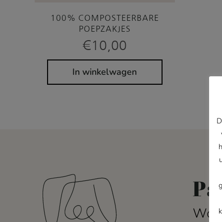
100% COMPOSTEERBARE
POEPZAKJES
€
10,00
In winkelwagen
D
Pa
Word