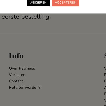
WEIGEREN
ACCEPTEREN
 en ontvang 10% korting
 eerste bestelling.
Info
Over Pawness
Verhalen
P
Contact
C
Retailer worden?