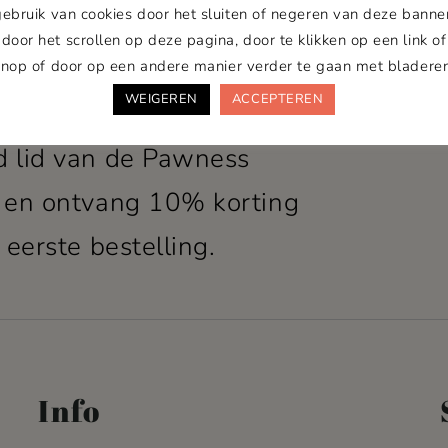
gebruik van cookies door het sluiten of negeren van deze banner
door het scrollen op deze pagina, door te klikken op een link of
knop of door op een andere manier verder te gaan met bladeren
wness Pack
WEIGEREN
ACCEPTEREN
 lid van de Pawness
 en ontvang 10% korting
 eerste bestelling.
Info