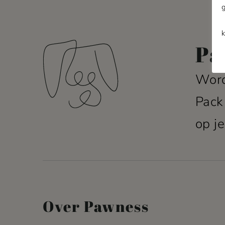
Pa
Word
Pack
op je
Over Pawness