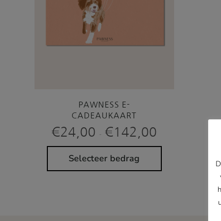
PAWNESS E-
CADEAUKAART
Prijsklasse:
€
24,00
€
142,00
-
€24,00
tot
€142,00
Selecteer bedrag
D