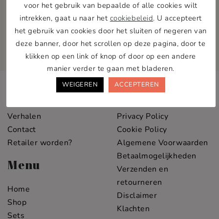
voor het gebruik van bepaalde of alle cookies wilt
10% korting op je eerste bestelling.
intrekken, gaat u naar het
cookiebeleid
. U accepteert
het gebruik van cookies door het sluiten of negeren van
deze banner, door het scrollen op deze pagina, door te
klikken op een link of knop of door op een andere
manier verder te gaan met bladeren.
Info
Service
WEIGEREN
ACCEPTEREN
Over Pawness
Veelgestelde vragen
Verhalen
Privacy Policy
Contact
Cookie Policy
Retailer worden?
Algemene Voorwaarden
Betaalmogelijkheden
Menu
Verzenden en
retourneren
Home
Disclaimer
Shop
Klachten
Sets