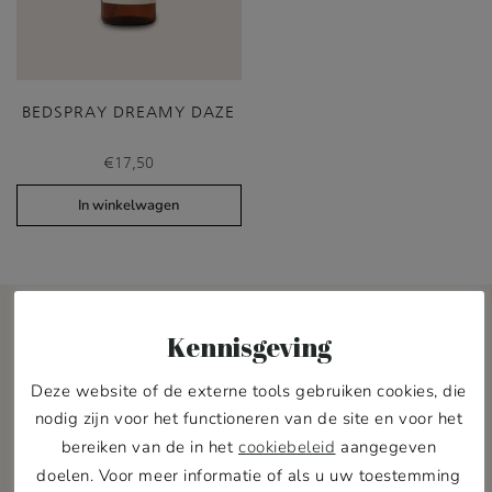
BEDSPRAY DREAMY DAZE
€
17,50
In winkelwagen
Kennisgeving
Deze website of de externe tools gebruiken cookies, die
nodig zijn voor het functioneren van de site en voor het
Pawness Pack
bereiken van de in het
cookiebeleid
aangegeven
doelen. Voor meer informatie of als u uw toestemming
Word lid van de Pawness Pack en ontvang