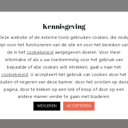
Kennisgeving
Deze website of de externe tools gebruiken cookies, die nodi
zijn voor het functioneren van de site en voor het bereiken va
wness Pack
de in het
cookiebeleid
aangegeven doelen. Voor meer
informatie of als u uw toestemming voor het gebruik van
 lid van de Pawness
bepaalde of alle cookies wilt intrekken, gaat u naar het
cookiebeleid
. U accepteert het gebruik van cookies door het
 en ontvang 10% korting
sluiten of negeren van deze banner, door het scrollen op dez
 eerste bestelling.
pagina, door te klikken op een link of knop of door op een
andere manier verder te gaan met bladeren.
WEIGEREN
ACCEPTEREN