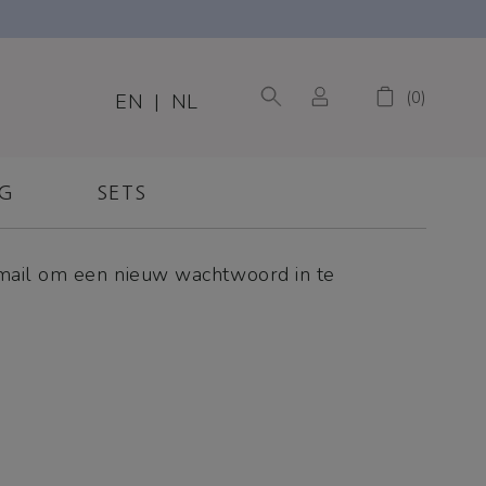
0
EN
|
NL
NG
SETS
-mail om een nieuw wachtwoord in te