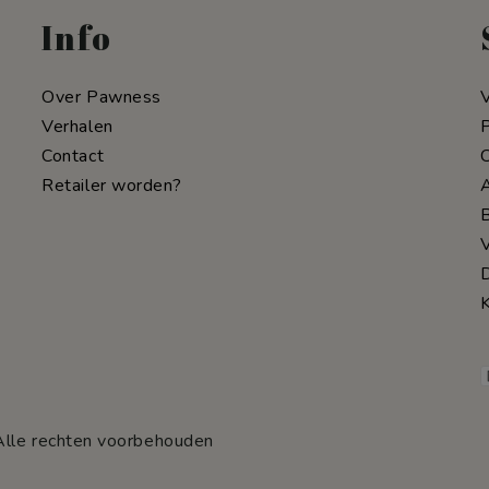
Info
Over Pawness
V
Verhalen
P
Contact
C
Retailer worden?
B
V
D
K
Alle rechten voorbehouden